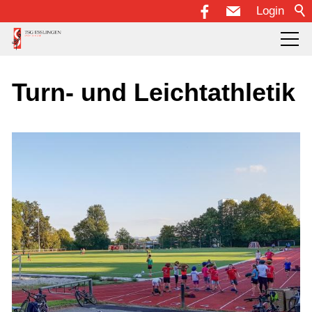
Login
Über uns
Turn- und Leichtathletik
Abteilungen
Fußball
Handball
Karate
KiPS - Kinderprojekt Sport
Musik
Schach