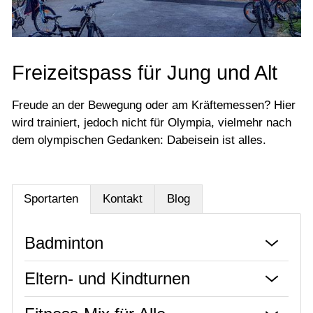
Tanzen
Tennis
Tischtennis
Freizeitspass für Jung und Alt
Turn- & Leichtathletik
Freude an der Bewegung oder am Kräftemessen? Hier
Speziell für
wird trainiert, jedoch nicht für Olympia, vielmehr nach
dem olympischen Gedanken: Dabeisein ist alles.
Veranstaltungen
Downloadcenter
Sportarten
Kontakt
Blog
Badminton
Eltern- und Kindturnen