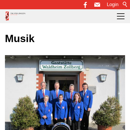
Login
Über uns
Musik
Abteilungen
Fußball
Handball
Karate
KiPS - Kinderprojekt Sport
Musik
Schach